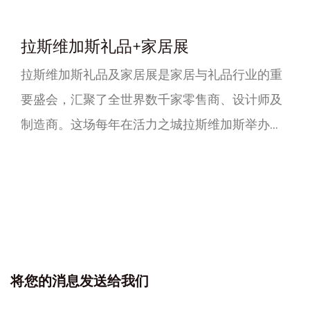
拉斯维加斯礼品+家居展
拉斯维加斯礼品及家居展是家居与礼品行业的重
要盛会，汇聚了全世界数千家零售商、设计师及
制造商。这场每年在活力之城拉斯维加斯举办的
展会，是礼品与家居装饰领域新潮流、创新产品
及卓绝商机的核心舞台。 展会期间，参观者可探
索从特色家居饰品、时尚家具到精品美食与个性
化礼品的丰富展品。展厅内创意交织、活力纷
呈，知名品牌与新锐设计师同台竞彩，共同吸引
着寻找家居礼品零售新风向的采购商目光。 拉斯
将您的消息发送给我们
维加斯礼品及家居展不...