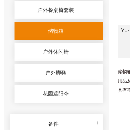
户外餐桌椅套装
YL
储物箱
户外休闲椅
储物
户外脚凳
用品
具有
花园遮阳伞
备件